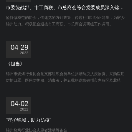
市委统战部、市工商联、市总商会综合党委成员深入锦州烧烤行业协会调研
坚持做模范的协会，传递党的方针政策，传递社团组织正能量，为家乡
锦州助力。积极配合迎接市工商联、市总商会调研组工作调研。
04-29
2022
《担当》
锦州市烧烤行业协会党支部组织会员单位捐赠防疫抗疫物资。采购医用
防护口罩、医用防护服、消毒液，并五批捐赠给锦州市内各区及北镇
市，为锦城防疫工作贡献力量。
04-02
2022
“守护锦城，助力防疫”
锦州烧烤行业协会志愿者活动筹备会