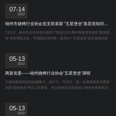
一级会员单位
07-14
2022
优秀合作伙伴
锦州市烧烤行业协会党支部喜获 “五星堡垒”基层党组织荣誉称号
协会名誉会员
7月1日，锦州市召开庆祝中国共产党成立101周年暨基层党组织“星级堡
垒”命名表彰大会，对涌现出来的第一批381个“五星堡垒”基层党组织进
行命名和表彰，锦州市烧烤行业协会党支部喜获“五星堡垒”基层党组织
荣誉称号。
05-13
2022
两新党委——锦州烧烤行业协会“五星堡垒”调研
为增强基层党组织的凝聚力、战斗力、号召力，进一步贯彻落实市委组
织部“星级堡垒”评定工作要求，充分发挥党支部的战斗堡垒作用和党员
先锋模范作用。5月13日，按照两新党委工作部署，锦州市民政局社会
组织管理局局长赵一贫、市民政局两新党委专职副书记郑宇光、市民政
局社团负责人汪春平三人组成调研小组来到锦州烧烤行业协会党支部对
05-13
协会党支部党建及“五星堡垒”工作进行调研。
2022