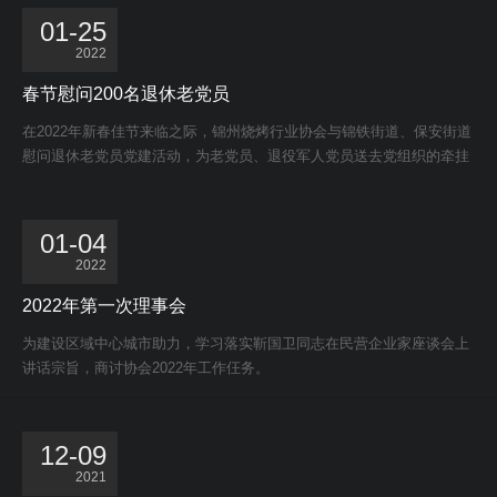
01-25
2022
春节慰问200名退休老党员
在2022年新春佳节来临之际，锦州烧烤行业协会与锦铁街道、保安街道
慰问退休老党员党建活动，为老党员、退役军人党员送去党组织的牵挂
和关爱，为200位优秀老党员准备了节日慰问品。
01-04
2022
2022年第一次理事会
为建设区域中心城市助力，学习落实靳国卫同志在民营企业家座谈会上
讲话宗旨，商讨协会2022年工作仼务。
12-09
2021