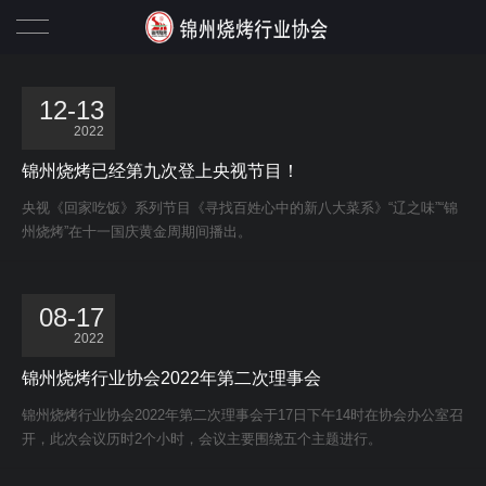
协会概况
12-13
2022
协会动态
锦州烧烤已经第九次登上央视节目！
行业资讯
央视《回家吃饭》系列节目《寻找百姓心中的新八大菜系》“辽之味”“锦
州烧烤”在十一国庆黄金周期间播出。
政策法规
锦州烧烤名店
08-17
2022
锦州烧烤十大名店
会员之家
锦州烧烤行业协会2022年第二次理事会
锦州烧烤名店二十强
李志会长
特色烧烤
锦州烧烤行业协会2022年第二次理事会于17日下午14时在协会办公室召
开，此次会议历时2个小时，会议主要围绕五个主题进行。
协会会员信息
联系我们