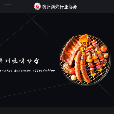
协会概况
协会动态
行业资讯
政策法规
锦州烧烤名店
锦州烧烤十大名店
会员之家
锦州烧烤名店二十强
李志会长
特色烧烤
协会会员信息
联系我们