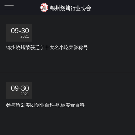
协会概况
09-30
2021
协会动态
锦州烧烤荣获辽宁十大名小吃荣誉称号
行业资讯
政策法规
锦州烧烤名店
09-30
2021
锦州烧烤十大名店
会员之家
参与策划美团创业百科-地标美食百科
锦州烧烤名店二十强
李志会长
特色烧烤
协会会员信息
联系我们