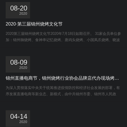
08-20
2020
2020·第三届锦州烧烤文化节
2020第三届锦州烧烤文化节2020年7月18日如期召开。 31家会员单位参
加：锦州御烧烤、食神串记忆烧烤、唐鸡头烧烤、小国凤爪烧烤、晓波
烧烤、老万烧烤、高家烧鸽子、小马烧烤、新锦州
08-09
2020
锦州直播电商节，锦州烧烤行业协会品牌店代办现场烤制美味
为深入贯彻落实中央关于统筹推进疫情防控和经济社会发展的部署，有
序发展直播电商等新业态、新模式，由中共锦州市委、锦州市人民政
府、辽宁卫视、北斗融媒主办，锦州市滨海新
04-14
2020