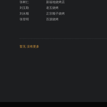
张树仁 新福地烧烤店
刘玉勤 老五烧烤
刘永顺 正宗顺子烧烤
张登明 百源烧烤
暂无
没有更多