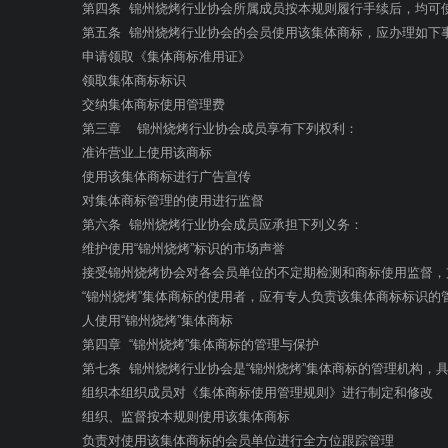
第四条 锦州烧烤行业协会所属成员按本规则履行手续后，均可
第五条 锦州烧烤行业协会的会员使用该集体商标，应办理如下
申请领取《集体商标准用证》
领取集体商标标识
交纳集体商标使用管理费
第三章 锦州烧烤行业协会成员享有下列权利：
准许营业上使用该商标
使用该集体商标进行广告宣传
对集体商标管理的使用进行监督
第六条 锦州烧烤行业协会成员应承担下列义务：
维护使用“锦州烧烤”标识的市场声誉
接受锦州烧烤协会对各会员单位的不定期检测和商标使用监督，
“锦州烧烤”集体商标的使用者，应有专人负责该集体商标标识的
人使用“锦州烧烤”集体商标
第四章 “锦州烧烤”集体商标的管理与保护
第七条 锦州烧烤行业协会是“锦州烧烤”集体商标的管理机构，
组织本组织成员对《集体商标使用管理规则》进行制定和修改
组织、监督按本规则使用该集体商标
负责对使用该集体商标的会员单位进行全方位跟踪管理