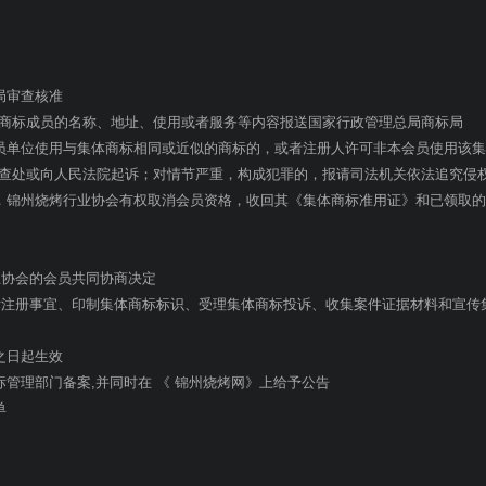
局审查核准
商标成员的名称、地址、使用或者服务等内容报送国家行政管理总局商标局
员单位使用与集体商标相同或近似的商标的，或者注册人许可非本会员使用该
查处或向人民法院起诉；对情节严重，构成犯罪的，报请司法机关依法追究侵
，锦州烧烤行业协会有权取消会员资格，收回其《集体商标准用证》和已领取
业协会的会员共同协商决定
标注册事宜、印制集体商标标识、受理集体商标投诉、收集案件证据材料和宣传
之日起生效
管理部门备案,并同时在 《 锦州烧烤网》上给予公告
单