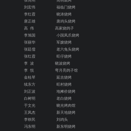
张兆明 兆明烧烤
刘宏伟 福临门烧烤
李红霞 晓涛烧烤
唐正雄 唐鸡头烧烤
高 伟 高家烧鸽子
李旭国 小国凤爪烧烤
张丽华 军嫂烧烤
张廷儒 老六兔头烧烤
张红霞 旺仔烧烤
李 波 晓波烧烤
李 悦 弯月亮鸽子馆
金桂琴 延吉烧烤
续东方 旺村烧烤
刘正波 地摊价烧烤
白树明 老白烧烤
于文光 晓光烤肉馆
王凤杰 新天地烧烤
李铁民 刘鸡头
冯东明 新东明烧烤