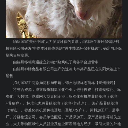
响应国家“美丽中国”大力发展环保的要求，由锦州生泰环保锅炉科
技有限公司研发“生物质环保烧烤炉”“再生能源环保有机碳”，确定向环保
烧烤目标发展。
由锦州移领商通建立的锦州烧烤电子商务平台运营中
由锦州御牌食品有限公司生产的速冻肉串类产品已在沈阳大连上市
销售
拟向国家工商总局商标局申请，锦州地理标志商标【锦州烧烤】
将整合资源，成立股份制集团化企业，进行投资！打造规模化、标
准化、大数据、物联网大型集团企业，标准化有机羊养殖基地（基地
+养殖户）、标准化肉鸡养殖基地（基地+养殖户）、海产品养殖基地
（海域）、标准化有机菜种植基地（基地+农户）、饲料加工厂、屠宰
厂、冷链物流公司、会员单位配送、产品深加工、原产品销售等相关企
业，大力带动区域性人员就业及创业而发展地方经济！吸引大量的外地