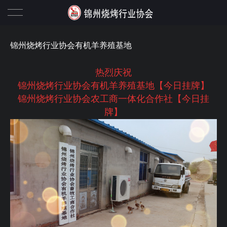
协会概况
锦州烧烤行业协会有机羊养殖基地
协会动态
热烈庆祝
锦州烧烤行业协会有机羊养殖基地【今日挂牌】
行业资讯
锦州烧烤行业协会农工商一体化合作社【今日挂
牌】
政策法规
锦州烧烤名店
锦州烧烤十大名店
会员之家
锦州烧烤名店二十强
李志会长
特色烧烤
协会会员信息
联系我们