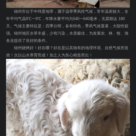
锦州市位于中纬度地带，属于温带季风性气候，常年温差较大，全
年平均气温8℃一9℃，年降水量平均为540一640毫米，无霜期达 180
天。气候主要特征是：四季分明，各有特色，季风气候显著，大陆性较
强。锦州地区水草丰盛，少有污染，水质极佳，为发展农、林、牧、渔
各业提供了良好的条件。
锦州烧烤好！好在哪？好在是以其独有的地理环境、自然气候所造
就！次以山水养育而成！加之人为良心精造而出！