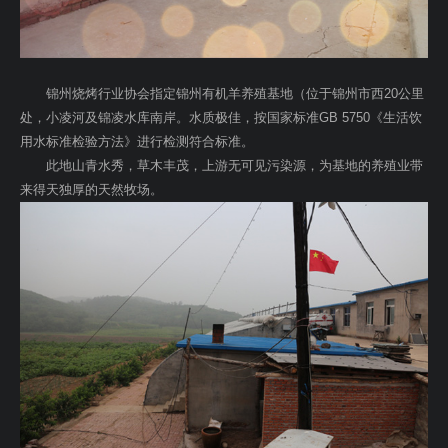
一级会员单位
优秀合作伙伴
锦州烧烤行业协会指定锦州有机羊养殖基地（位于锦州市西20公里
处，小凌河及锦凌水库南岸。水质极佳，按国家标准GB 5750《生活饮
协会名誉会员
用水标准检验方法》进行检测符合标准。
此地山青水秀，草木丰茂，上游无可见污染源，为基地的养殖业带
来得天独厚的天然牧场。